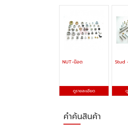
NUT-น๊อต
Stud 
ดูรายละเอียด
ด
คำค้นสินค้า