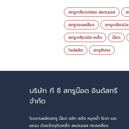
สกรูเกลียวปล่อย สแตนเลส
ส
สกรูทองเหลือง
สกรูเกลียวมิ
สกรูเกลียวมิล เหล็ก
น๊อต
ไลน์ผลิต
สกรูพิเศษ
บริษัท ที ซี สกรูน๊อต อินดัสทรี
จำกัด
โรงงานผลิตสกรู น๊อต สลัก สตัด หมุดย้ำ รีเวท และ
แหวน ด้วยวัตถุดิบเหล็ก สแตนเลส ทองเหลือง