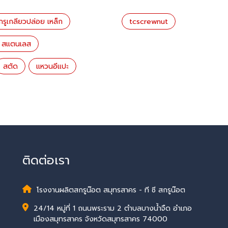
กรูเกลียวปล่อย เหล็ก
tcscrewnut
ล สแตนเลส
สตัด
แหวนอีแปะ
ติดต่อเรา
โรงงานผลิตสกรูน๊อต สมุทรสาคร - ที ซี สกรูน๊อต
24/14 หมู่ที่ 1 ถนนพระราม 2 ตำบลบางน้ำจืด อำเภอ
เมืองสมุทรสาคร จังหวัดสมุทรสาคร 74000