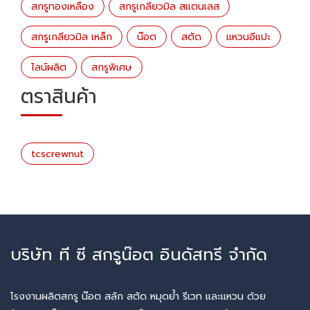
สกรูทองเหลือง
สกรูเกลียวมิล สแตนเลส
สกรูเกลียวมิล เหล็ก
น๊อต
สตัด
แหวนอีแปะ
ไลน์ผลิต
สกรูพิเศษ
ตราสินค้า
tcscrewnut
บริษัท ที ซี สกรูน๊อต อินดัสทรี จำกัด
โรงงานผลิตสกรู น๊อต สลัก สตัด หมุดย้ำ รีเวท และแหวน ด้วย