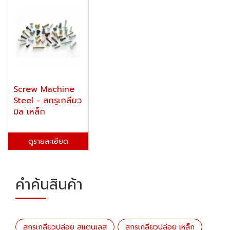
Screw Machine
Steel - สกรูเกลียว
มิล เหล็ก
ดูรายละเอียด
คำค้นสินค้า
สกรูเกลียวปล่อย สแตนเลส
สกรูเกลียวปล่อย เหล็ก