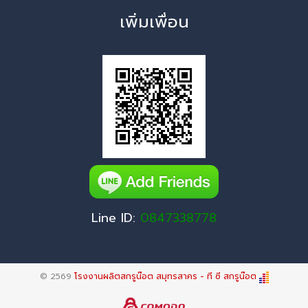
เพิ่มเพื่อน
Line ID:
0847338778
© 2569
โรงงานผลิตสกรูน๊อต สมุทรสาคร - ที ซี สกรูน๊อต